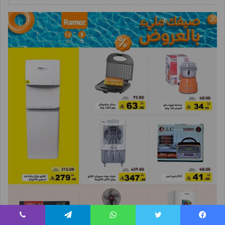
يسبوك
تويتر
واتساب
تيلقرام
ڤايبر