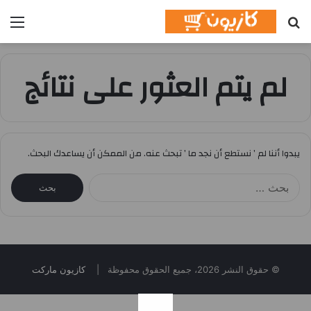
بحث
الق
عن
لم يتم العثور على نتائج
يبدوا أننا لم ’ نستطع أن نجد ما ’ تبحث عنه. من الممكن أن يساعدك البحث.
البحث
عن:
© حقوق النشر 2026، جميع الحقوق محفوظة |
كازيون ماركت