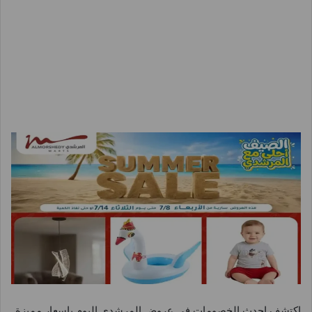
اكتشف احدث الخصومات فى عروض المرشدى اليوم باسعار مميزة