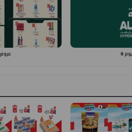
وم 8
عروض خ