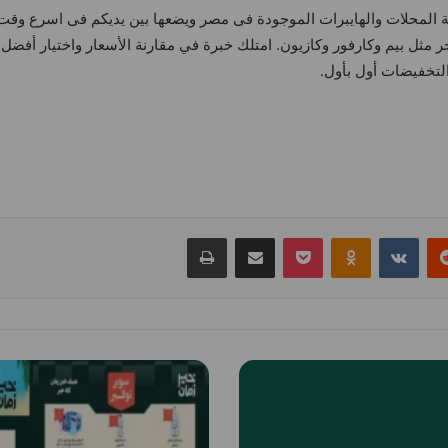
لمحلات والهايبرات الموجودة فى مصر ويضعها بين يديكم فى اسرع وقت
 مثل بيم وكارفور وكازيون. امتلك خبرة في مقارنة الأسعار واختيار أفض
التخفيضات أول بأول.
ريست
بوكيت
Odnoklassniki
مشاركة عبر البريد
طباعة