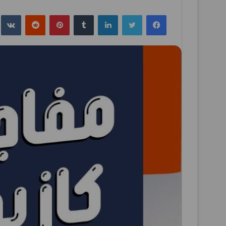
فيسبوك
تويتر
لينكدإن
بينتيريست