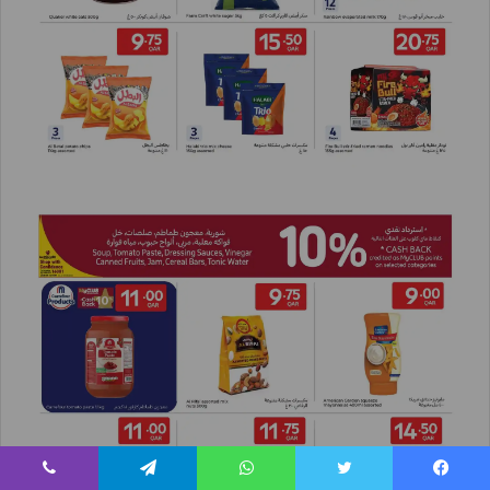
يسبوك
تويتر
واتساب
تيلقرام
ڤايبر