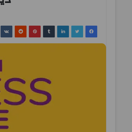
فيسبوك
تويتر
لينكدإن
بينتيريست