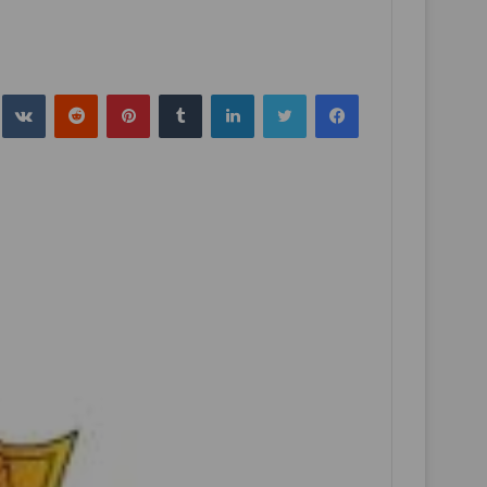
فيسبوك
تويتر
لينكدإن
بينتيريست