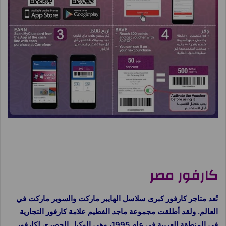
شرح برنامج نقاط كارفور
كارفور مصر
تُعد متاجر كارفور كبرى سلاسل الهايبر ماركت والسوبر ماركت في
العالم. ولقد أطلقت مجموعة ماجد الفطيم علامة كارفور التجارية
في المنطقة العربية في عام 1995، وهي الوكيل الحصري لكارفور