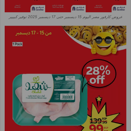
عروض كارفور مصر اليوم 15 ديسمبر حتى 17 ديسمبر 2025 توفير كبييير