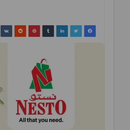
فيسبوك
تويتر
لينكدإن
بينتيريست