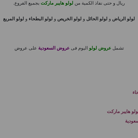
ريال و حتى نفاذ الكمية من
لولو هايبر ماركت
بجميع الفروع.
لولو الرياض
و
لولو الحائل
و
لولو الخريص
و
لولو البطحاء
و
لولو المربع
تشمل
عروض لولو
اليوم فى
عروض السعودية
على عروض
اء
و هايبر ماركت
عودية