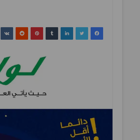
فيسبوك
تويتر
لينكدإن
بينتيريست