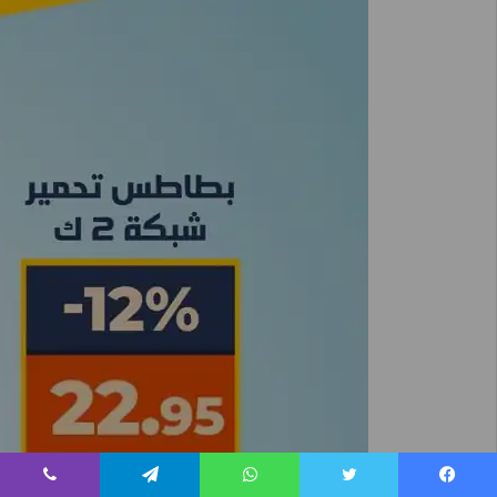
يسبوك
تويتر
واتساب
تيلقرام
ڤايبر