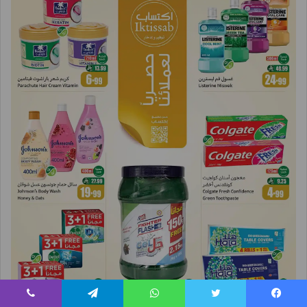
يسبوك
تويتر
واتساب
تيلقرام
ڤايبر