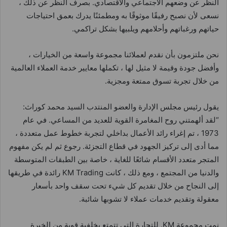
النظر عن وضعهم الاجتماعي والاقتصادي. بصرف النظر عن ذلك ،
نسعى لأن نصبح رفيقًا موثوقًا به ومطمئنًا يدرك بعمق احتياجات
حياتهم ورغباتهم وأحلامهم ويلبيها بشكل تراكمي.
نحن ملتزمون بأن نقدم لعملائنا مجموعة واسعة من الخيارات ،
وأفضل جودة وقيمة لا مثيل لها ، تكملها معايير خدمة العملاء العالمية
من خلال تجربة تسوق ممتعة ومجزية.
يقول رئيس مجلس الإدارة والعضو المنتدب السيد محمد كوراث:
“لقد ألهمتني روح المغامرة القوية للعديد من المساعي. في عام
1973 ، تم إغراء رائد الأعمال بداخلي لتجربة خطوط عمل متعددة ،
مما أدى إلى تركيز الجهود في قطاع التجزئة. رجوع ثم لم يكن مفهوم
المتجر متعدد الأقسام شائعًا للغاية ، خاصة بين الطبقات المتوسطة
والدنيا من المجتمع ، ومع ذلك ، كانت KM Trading رائدة في طريقها
إلى النجاح من خلال تقديم كل شيء تحت سقف واحد بأسعار
معقولة وتقديم خدمات عملاء لا تشوبها شائبة.
نمت مجموعة KM. للتجارة التي تتمتع بخلفية قوية من الخبرة