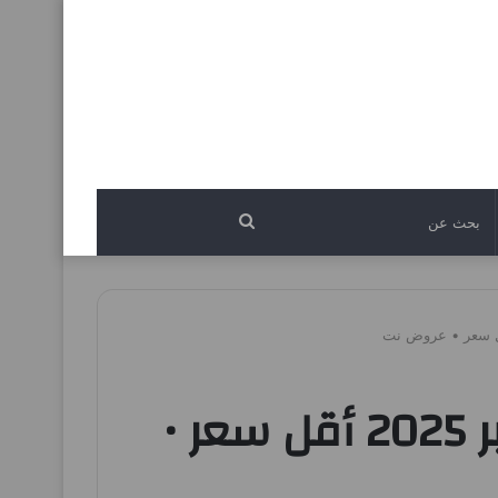
بحث
عن
عروض كازيون اليوم 9 ديسمبر حتى 15 ديسمبر 2025 أقل سعر •