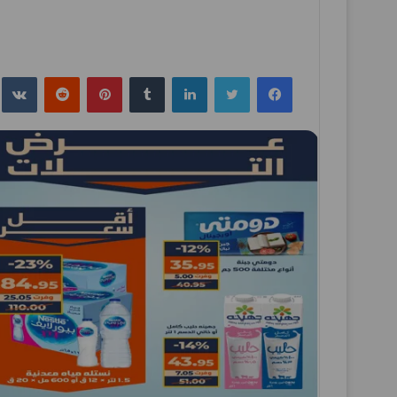
فيسبوك
تويتر
لينكدإن
بينتيريست