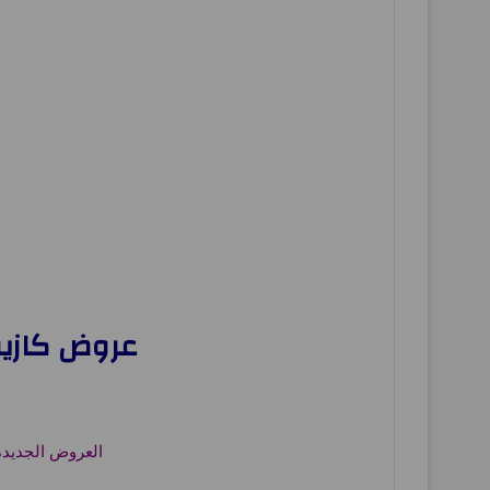
عروض كازيون اليوم 9 ديسمبر حت
العروض الجديدة من كازيون تسرى من 9 