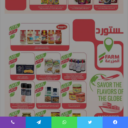
يسبوك
تويتر
واتساب
تيلقرام
ڤايبر