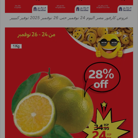
عروض كارفور مصر اليوم 24 نوفمبر حتى 26 نوفمبر 2025 توفير كبييير