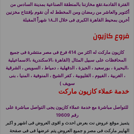
الفترة القادمة.تقع مخازننا بالمنطقة الصناعية بمدينة السادس من
أكتوبر والعاشر من رمضان ومن المخطط له أن نقوم بإفتتاح مخزنين
أخرين بمحيط القاهرة الكبرى فى خلال الــ١٨ شهراً المقبلة
فروع كازيون
كازيون ماركت له اكثر من 414 فرع فى مصر منتشرة فى جميع
المحافظات على سبيل المثال (القاهرة ،الاسكندرية ،الاسماعيلية
،البحيرة ، بورسعيد ، الجيزة ، الدقهلية ، دمياط ، السويس ، الشرقية
، الغربية ، الفيوم ، القليوبية ، كفر الشيخ ، المنوفية ، المنيا ، بنى
سويف )
خدمة عملاء كازيون ماركت
للتواصل مباشرة مع خدمة عملاء كازيون يجى التواصل مباشرة على
رقم 19609
يتميز موقع عروض نت بعرض احدث و اقوى العروض فى اشهر و اكبر
الهايبر ماركت فى مصر و جميع العروض يتم عرضها فى فى صفحة