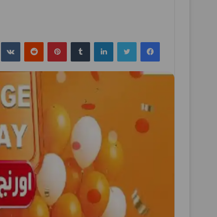
فيسبوك
تويتر
لينكدإن
بينتيريست