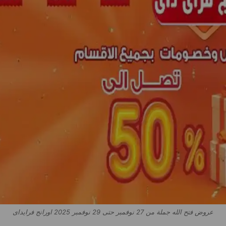
عروض فتح الله جملة من 27 نوفمبر حتى 29 نوفمبر 2025 اورانج فرايداى