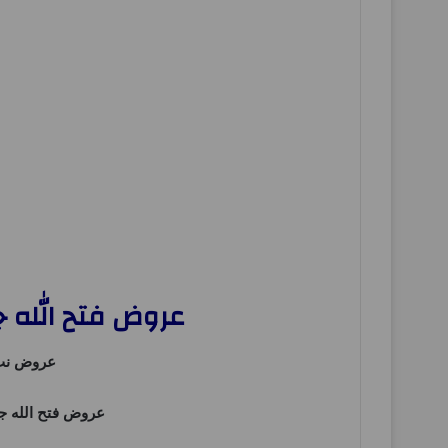
عروض فتح الله جملة من 27 نوفمبر حتى 29 نوف
عروض ن
عروض فتح الله ج