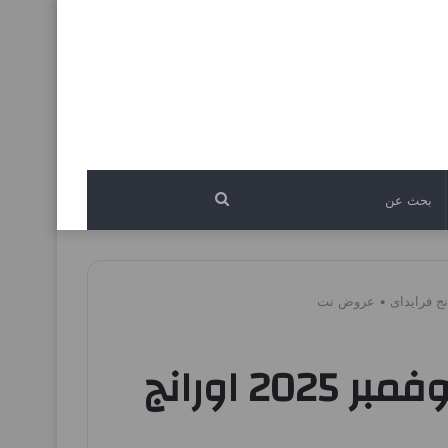
بحث
عن
عروض فتح الله جملة من 27 نوفمبر حتى 29 نوفمبر 2025 اورانج