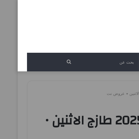
بحث
عن
عروض رامز السعودية اليوم 24 و 25 نوفمبر 2025 طازج الاثنين •