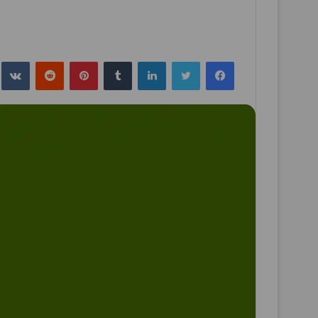
فيسبوك
تويتر
لينكدإن
بينتيريست