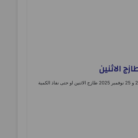
– و ذلك من 24 و 25 نوفمبر 2025 طازج الاثنين او حتى نفاذ الكمية