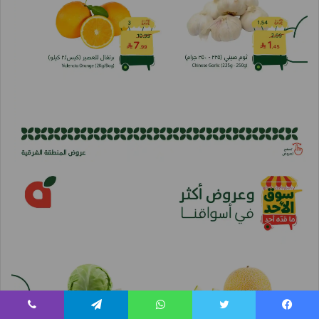
يسبوك
تويتر
واتساب
تيلقرام
ڤايبر