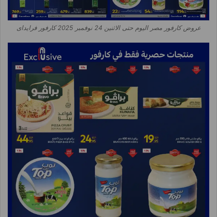
عروض كارفور مصر اليوم حتى الاثنين 24 نوفمبر 2025 كارفور فرايداى