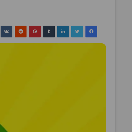
فيسبوك
تويتر
لينكدإن
بينتيريست