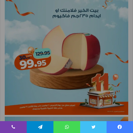
يسبوك
تويتر
واتساب
تيلقرام
ڤايبر