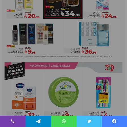
يسبوك
تويتر
واتساب
تيلقرام
ڤايبر