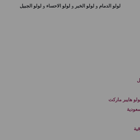
لولو الدمام
و
لولو الخبر
و
لولو الاحساء
و
لولو الجبيل
ل
و هايبر ماركت
عودية
ية