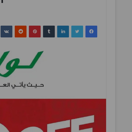
فيسبوك
تويتر
لينكدإن
بينتيريست