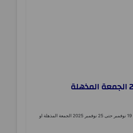
– و ذلك من اليوم 19 نوفمبر حتى 25 نوفمبر 2025 الجمعة المذهلة او