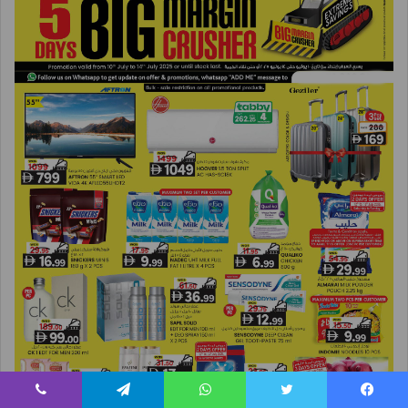
يسبوك
تويتر
واتساب
تيلقرام
ڤايبر