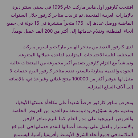
افتتحت كارفور أول هايبر ماركت عام 1995 في سيتي سنتر ديرة
بالإمارات العربية المتحدة، ثم تزايدت متاجر كارفور خلال السنوات
الماضية ووصل عددها إلى 175 متجراً منتشرة في 15 دولة في جميع
أنحاء المنطقة، وتقدّم خدماتها إلى أكثر من 200 ألف عميل يومياً.
لدى كارفور العديد من متاجر الهايبر ماركت والسوبر ماركت
المختلفة لتلبية الاحتياجات المتزايدة لقاعدة عملائها المتنوعة.
وتماشياً مع التزام كارفور بتقديم أكبر مجموعة من المنتجات عالية
الجودة والقيمة مقارنةً بالسعر، تقدم متاجر كارفور اليوم خدمات لا
مثيل لها بتوفير أكثر من 100000 منتج غذائي وغير غذائي، بالإضافة
إلى آلاف السلع المنزلية.
وتحرص متاجر كارفور حرصاً شديداً على مكافأة عملائها الأوفياء
وتقديم تجربة تسوّق فريدة وممتعة مع العديد من العروض الخاصة
والعروض الترويجية على مدار العام. كما تلتزم متاجر كارفور
بالاستمرار بالعمل على توسعة أعمالها لتقدم خدماتها في المواقع
الملائمة في جميع أنحاء الشرق الأوسط وأفريقيا وآسيا، ليستمتع