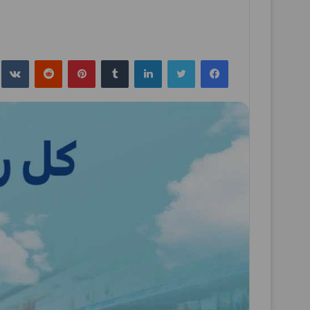
فيسبوك
تويتر
لينكدإن
بينتيريست