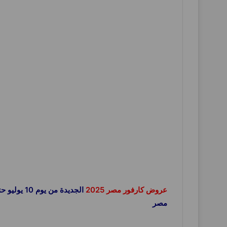
عروض كارفور مصر 2025
الجديدة من يوم 10 يوليو حتى 13 يوليو 2025 الويك اند او حتى نفاذ الكمية نستعرضها معكم فى صفحة واحدة على موقع
مصر