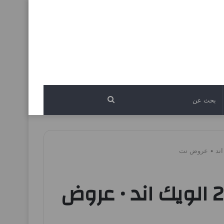
بحث
عن
عروض كارفور مصر 10 يوليو حتى 13 يوليو 2025 الويك اند • عروض