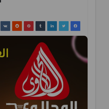
فيسبوك
تويتر
لينكدإن
بينتيريست