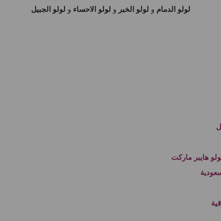
لولو الدمام
و
لولو الخبر
و
لولو الاحساء
و
لولو الجبيل
ل
و هايبر ماركت
عودية
ية