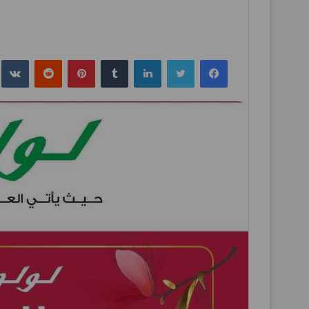
فيسبوك
تويتر
لينكدإن
بينتيريست