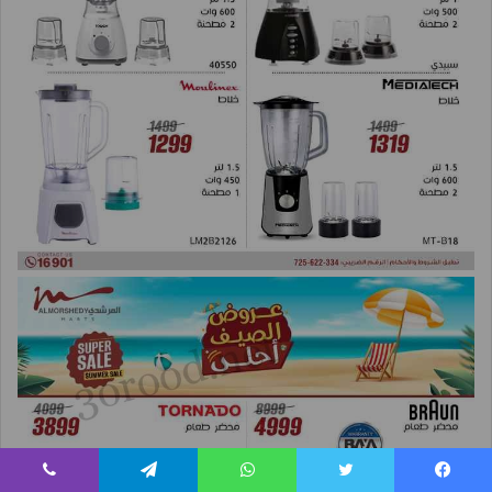
يسبوك
تويتر
واتساب
تيلقرام
ڤايبر