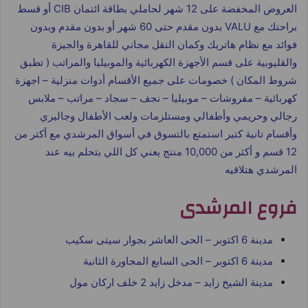
العروض المخفضة على 12 شهر لحاملي بطاقة ائتمان CIB أو قسط
براحتك مع VALU بدون مقدم حتى 60 شهر أو بدون مقدم وبدون
فوائد مع نظام هاتريك وكمان النقل مجاني للقاهرة والجيزة
والقليوبية على قسم الأجهزة الكهربائية والموبيليا والمراتب ( تطبق
شروط المكان ) خصومات على جميع الأقسام أدوات منزلية – اجهزة
كهربائية – مفروشات – موبيليا – نجف – سجاد – مراتب – ملابس
رجالي وحريمي وأطفالي ومستلزمات ولعب الأطفال وجاليري
وأقسام تانية كتير استمتع بالتسوق في أسواق المرشدي مع أكتر من
12 قسم و أكثر من 10,000 منتج يعني كل اللي بتحلم بيه عند
المرشدي هتلاقيه
فروع المرشدى
مدينة 6 اكتوبر – الحى العاشر بجوار سيتى سكيب
مدينة 6 اكتوبر – الحى السابع المجاورة الثانية
مدينة الشيخ زايد – مدخل زايد 2 خلف اركان مول