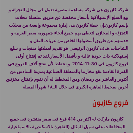
شركة
كازيون هى شركة مساهمة مصرية تعمل فى مجال التجزئة و
بيع السلع الإستهلاكية بأسعار مخفضة عن طريق سلسلة محلات
بإسم
كازيون
.إن خطة
كازيون
هى إدارة مجموعة واسعة من محلات
التجزئة و المخازن لتغطى بهم جميع أنحاء جمهورية مصر العربية و
خدمتهم عن طريق أسطولها الخاص من عربات النقل و
الشاحنات.هدف
كازيون الرئيسى هو تقديم لعملائها منتجات و سلع
إستهلاكية ذات جودة عالية و بأفضل الأسعار.لقد تم إفتتاح أولى
فروع
كازيون
فى 30-11-2014 و نخطط لأن نفتح آلاف الفروع فى
الفترة القادمة.تقع مخازننا بالمنطقة الصناعية بمدينة السادس من
أكتوبر والعاشر من رمضان ومن المخطط له أن نقوم بإفتتاح مخزنين
أخرين بمحيط القاهرة الكبرى فى خلال الــ١٨ شهراً المقبلة
فروع كازيون
كازيون ماركت له اكثر من 414 فرع فى مصر منتشرة فى جميع
المحافظات على سبيل المثال (القاهرة ،الاسكندرية ،الاسماعيلية