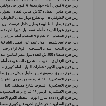
رنين فرع 6أكتوبر : أمام جهازمدينة 6 أكتوبر فى دولفين مول البوابة الرئيسية .
رنين فرع عباس_العقاد : 37 ش عباس العقاد – بجوار ماكدونالدز و امام مطعم ام حسن .
رنين فرع لاظوغلي :14 ب شارع نوبار ميدان لاظوغلي _ بالقرب من محطة مترو سعد زغلول
رنين فرع فيصل : الطالبية فيصل _ داخل فرست مول
رنين فرع شبرا الخيمة – أمام قسم اول شبرا الخيمة – 
رنين فرع المقطم : 39 شارع 9 المقطم أمام سيراميك كليوباترا بجوار أورانج
رنين فرع عين شمس : مول غنيم عين شمس الشرقية بجو
رنين فرع المحلة : ميدان المشحمة – فوق اولاد رجب – ا
رنين فرع طنطا : 255 ش الجلاء مول مصر للتامين ميدان الجمهورية طنطا
رنين فرع الزقازيق: القومية – شارع طلبة عويضة أمام 
رنين فرع شبين الكوم : عمارات النيل – امام كوبرى مب
رنين فرع دسوق: دسوق نفسها – اول مدخل دسوق – أبر
رنين فرع الاسكندرية : 67 شارع محمود فهمى النقراشى – متفرع من شارع النصر – المنشية – عمارة فالورينا – خلف فندق امون
رنين فرع الاسكندرية :السيوف شارع مصطفى كامل – 
رنين فرع الاسكندرية :كرموز 97 شارع ترعة المحمودية ناصية شارع الترام برج المدينة المنورة.
رنين فرع الهرم: 128 شارع الهرم – محطة الكوم الاخضر
رنين فرع المطرية : اخر شارع الحرية قبل كوبرى مسط