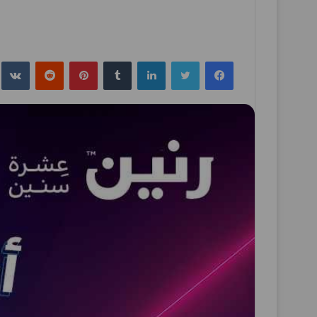
فيسبوك
تويتر
لينكدإن
بينتيريست