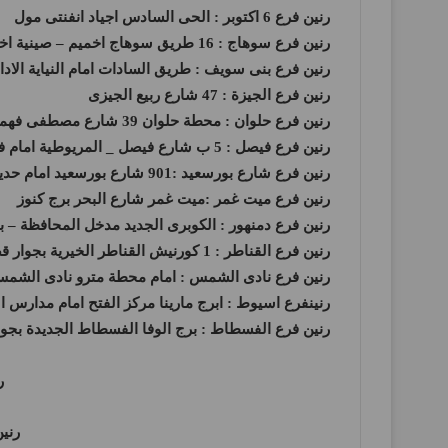
رنين فرع 6 اكتوبر : الحى السادس اجياد انفنتى مول
رنين فرع سوهاج : 16 طريق سوهاج اخميم – صينية اخميم
رنين فرع بنى سويف : طريق السادات امام النياية الادار
رنين فرع الجيزة : 47 شارع ربيع الجيزى
رنين فرع حلوان : محطة حلوان 39 شارع مصطفى فهمى متفرع من شارع منصور اعلى بنك التعمير والاسكان
رنين فرع فيصل : 5 ب شارع فيصل _ المريوطية امام فندق قاعود
رنين فرع شارع بورسعيد :901 شارع بورسعيد امام حديقة الامل وبجوار سوق غزة
رنين فرع ميت غمر :ميت غمر شارع البحر برج كنوز
رنين فرع دمنهور : الكوبرى الجديد مدخل المحافظة – ب
رنين فرع القناطر : 1 كورنيش القناطر الخيرية بجوار قصر ثقافة القناطر الخيرية
رنين فرع نادى الشمس : امام محطة مترو نادى الشم
رنينفرع اسيوط : ابرج مارينا مركز الفتح امام مدارس ال
رنين فرع الفسطاط : برج الوفا الفسطاط الجديدة بجو
ر
رنين