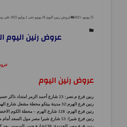
25 يونيو، 2025
عروض رنين اليوم 26 يونيو حتى 2 يوليو 2025 على وش جواز, عروض مصر
عروض رنين اليوم الخميس 26 يونيو 2025 أقوى عروض ا
عروض
عروض رنين اليوم
رنين فرع م.نصر: 23 شارع أحمد الزمر امتداد ذاكر حسين بعد سوق السيارات – الحي العاشر .
رنين فرع الهرم:32 مدينة بيتكو محطة مشعل شارع الهرم .
رنين فرع الهرم: 128 شارع الهرم – محطة الكوم الاخضر.
رنين فرع شبرا: 53 شارع شبرا مصر مول السعد أمام مكتبة المحبة – محطة مترو مسرة.
رنين فرع مصر الجديدة: 130شارع جسر السويس بعد كوبري التجنيد – إتجاه روكسي .