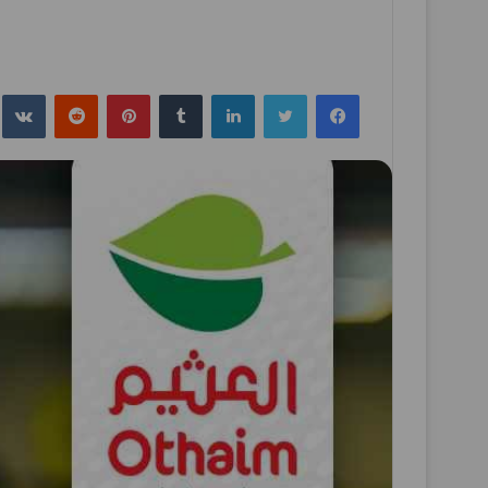
فيسبوك
تويتر
لينكدإن
بينتيريست