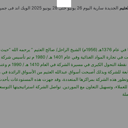
عثيم
الجديدة سارية اليوم 26 يونيو حتى 28 يونيو 2025 الويك اند فى جميع الفروع
هي امتداد لمؤسسة صالح العثيم التجارية، التي أسسها في عام 1376هـ (1956م) الشيخ 
العمل التجاري آنذاك بحلة القصمان في البطحاء، وع
بتوسيع العمل وفتح م
وتطور هذه الشركة بمراكزها المتعددة، وقد جهزت هذه المستودعات بأحدث 
عملاء، وتسهيل التعاون مع الموردين. تواصل الشركة استراتيجيتها التوس
لة