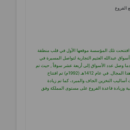
الراحل/ صالح العثيم ” يرحمه الله “حيث افتتحت تلك المؤسسة موقعها الأول في قلب منطقة
ملت في تجارة المواد الغذائية وفي عام 1401 هـ / 1980 م تم تأسيس شركة أسواق عبدالله العثيم التجارية لتواصل المسيرة في
راكز للبيع بالجملة والتجزئة. كانت نقطة التحول الكبرى في مسيرة الشركة في العام 1410 هـ / 1990 م وعندما وصل عدد الأسواق إلى أربعة عشر سوقاً , حيث تم
تطبيق نظام ” جملة المستهلك ” على كافة الأسواق التابعة للشركة وبذلك أصبحت أسواق عبدالله العثيم من الأسواق الرائدة في هذا المجال. في عام 1412هـ (1992م) تم افتتاح
أساليب التخزين الجاف والمبرد، كما تم زيادة
عية وزيادة قاعدة الفروع على مستوى المملكة وفق