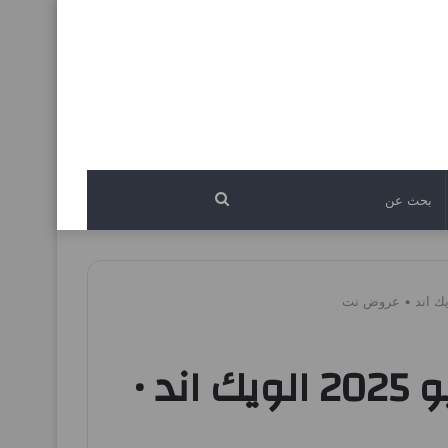
بحث
عن
عروض العثيم مصر اليوم 26 يونيو حتى 28 يونيو 2025 الويك اند •