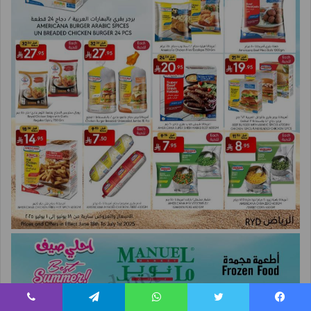
يسبوك
تويتر
واتساب
تيلقرام
ڤايبر