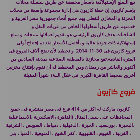
بيع السلع الإستهلاكية بأسعار مخفضة عن طريق سلسلة محلات
بإسم
كازيون
.إن خطة
كازيون
هى إدارة مجموعة واسعة من محلات
التجزئة و المخازن لتغطى بهم جميع أنحاء جمهورية مصر العربية و
خدمتهم عن طريق أسطولها الخاص من عربات النقل و
الشاحنات.هدف
كازيون الرئيسى هو تقديم لعملائها منتجات و سلع
إستهلاكية ذات جودة عالية و بأفضل الأسعار.لقد تم إفتتاح أولى
فروع
كازيون
فى 30-11-2014 و نخطط لأن نفتح آلاف الفروع فى
الفترة القادمة.تقع مخازننا بالمنطقة الصناعية بمدينة السادس من
أكتوبر والعاشر من رمضان ومن المخطط له أن نقوم بإفتتاح مخزنين
أخرين بمحيط القاهرة الكبرى فى خلال الــ١٨ شهراً المقبلة
فروع كازيون
كازيون ماركت له اكثر من 414 فرع فى مصر منتشرة فى جميع
المحافظات على سبيل المثال (القاهرة ،الاسكندرية ،الاسماعيلية
،البحيرة ، بورسعيد ، الجيزة ، الدقهلية ، دمياط ، السويس ، الشرقية
، الغربية ، الفيوم ، القليوبية ، كفر الشيخ ، المنوفية ، المنيا ، بنى