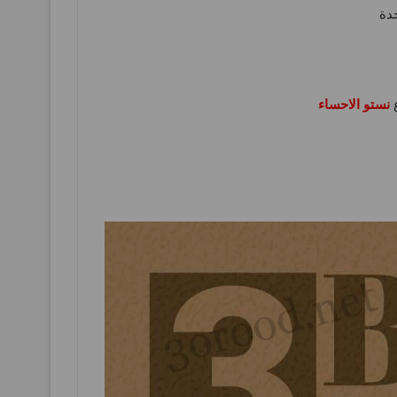
دة
نستو الاحساء