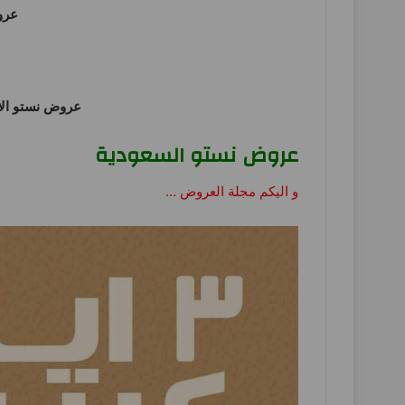
عرو
عروض نستو ال
عروض نستو السعودية
و اليكم مجلة العروض …