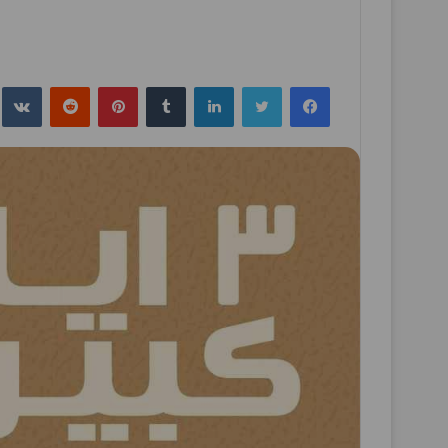
فيسبوك
تويتر
لينكدإن
بينتيريست