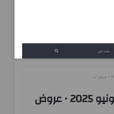
بحث
عن
عروض نستو الاحساء اليوم 22 يونيو حتى 24 يونيو 2025 • عروض