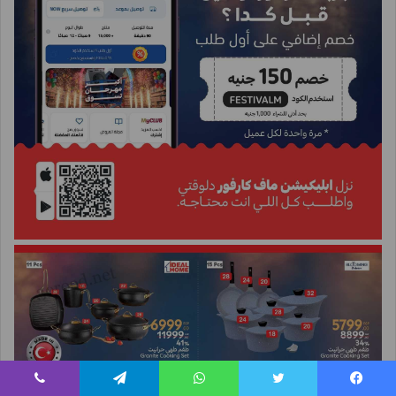
يسبوك
تويتر
واتساب
تيلقرام
ڤايبر