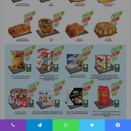
يسبوك
تويتر
واتساب
تيلقرام
ڤايبر