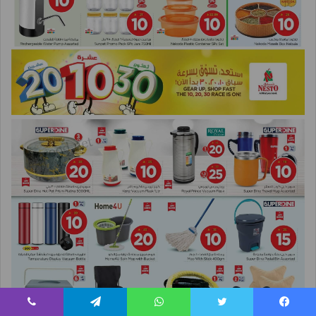
يسبوك
تويتر
واتساب
تيلقرام
ڤايبر