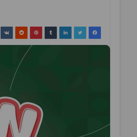
فيسبوك
تويتر
لينكدإن
بينتيريست