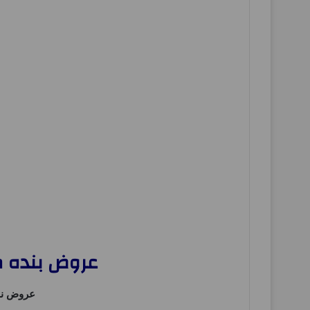
عروض بنده مصر من 17 يونيو حتى 21 يو
عروض ن