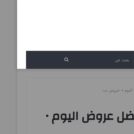
بحث
عن
يون اليوم السبت 26 ابريل 2025 افضل عروض اليوم •