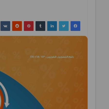
فيسبوك
تويتر
لينكدإن
بينتيريست