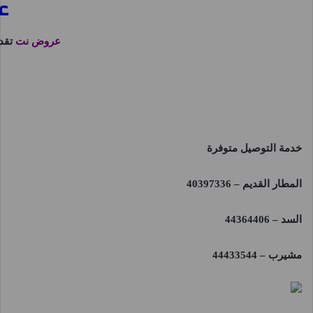
عرو
عروض نت
تقد
خدمة التوصيل متوفرة
المطار القديم – 40397336
السد – 44364406
مشيرب – 44433544