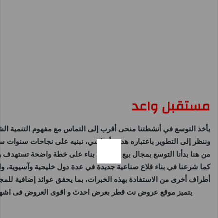
مستقبل واعد
يأخذ التوسع في أنشطتنا منحى أقرب إلى التماس مع مفهوم التنمية الشا
وننظر إلى التطوير باعتباره هدف أساسي، نبنيه على نجاحات سنوات سابق
من هنا بدأنا التوسع بمجال بيع التجزئة، بناء على خطة واضحة تستهدف وصول عدد فروعنا إلى 90 فرعا خلال السنوات المقبلة لتوفير
كما شرعنا في بناء قلاع صناعية جديدة في عدة دول خليجية وآسيوية، و
أطراف أخرى من الاستفادة بهذه الخبرات، بما يحقق عوائد إضافية للم
يتميز موقع
عروض نت قطر
بعرض احدث و اقوى العروض فى اشهر و