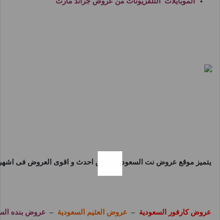
الموبايلات التلفزيونات من
عروض جراند مارت
يتميز موقع
عروض نت السعودية
بعرض احدث و اقوى العروض فى اشهر و 
عروض كارفور السعودية
–
عروض العثيم السعودية
–
عروض بنده الس