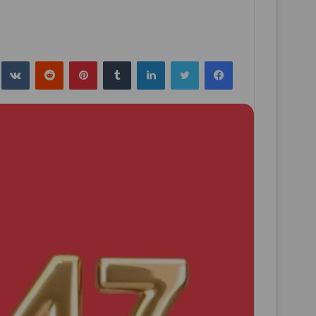
فيسبوك
تويتر
لينكدإن
بينتيريست