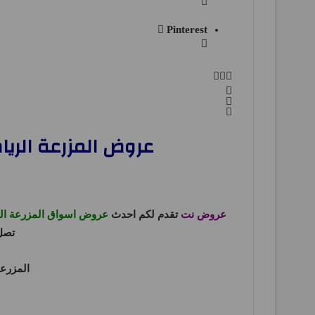
Pinterest
عروض المزرعة الرياض اليوم 23 ابريل حتى 29 ابريل
عروض نت
تقدم لكم احدث
عروض اسواق المزرعة ال
تصل ل 47% او ح
المزرع