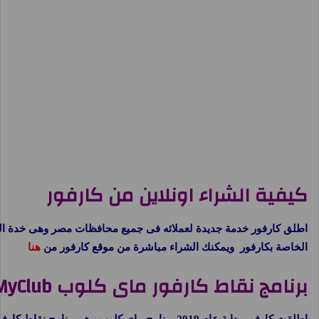
كيفية الشراء اونلاين من كارفور
اطلق كارفور خدمة جديدة لعملائه فى جميع محافظات مصر وهى خدة الشراء
الخاصة بكارفور ويمكنك الشراء مباشرة من موقع كارفور من
هنا
برنامج نقاط كارفور ماى كلوب MyClub
اطلقت كارفور بداية عام 2019 برنامج ماى كلوب وهو برنامج نقاط كارفور لتجميع النقاط بعد كل عملية شراء وامكانية استبدال النقاط بعد ذلك بمنتجات من جميع فروع كارفور