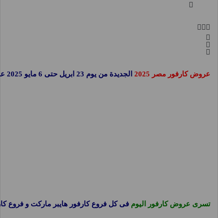
عروض كارفور مصر 2025
الجديدة من يوم 23 ابريل حتى 6 مايو 2025 عروض الصيف او حتى نفاذ الكمية نستعرضها معكم فى صفحة واحدة على موقع
تسرى عروض كارفور اليوم
فى كل فروع كارفور هايبر ماركت و فروع ك