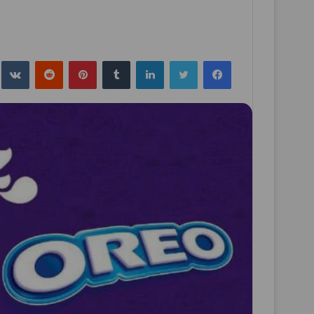
فيسبوك
تويتر
لينكدإن
بينتيريست