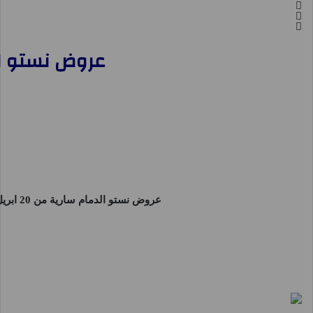
عروض نستو الدمام اليوم 20 ابريل حتى 
عروض نستو الدمام
سارية من 20 ابريل حتى 22 ابريل 2025 عروض احد اثنين ثلاثاء او حتى نفاذ الكمية فى فروع