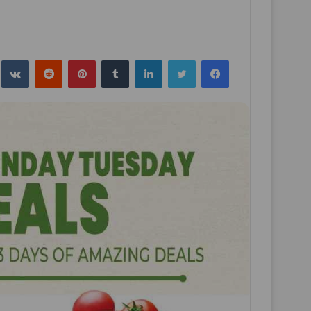
فيسبوك
تويتر
لينكدإن
بينتيريست